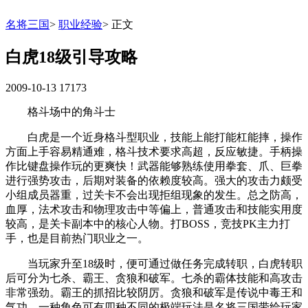
名将三国
>
职业经验
>
正文
白虎18级引导攻略
2009-10-13
17173
格斗场中的角斗士
白虎是一个近身格斗型职业，技能上能打能杠能摔，操作
方面上手容易精通难，格斗技术要求高超，反应敏捷。手柄操
作比键盘操作玩的更爽快！武器能够熟练使用拳套、爪、巨拳
进行强势攻击，后期对装备的依赖度较高。强大的攻击力颇受
小组成员器重，过关卡不会出现拒组现象的发生。总之防高，
血厚，法术攻击和物理攻击中等偏上，普通攻击和技能实用度
较高，是关卡副本中的核心人物。打BOSS，竞技PK主力打
手，也是目前热门职业之一。
当玩家升至18级时，便可通过做任务完成转职，白虎转职
后可分为七杀、霸王、贪狼和破军。七杀的霸体技能和高攻击
非常强劲。霸王的抓招比较阴厉。贪狼和破军是传说中毒王和
气功。一种角色可有四种不同的极端玩法是名将三国带给玩家