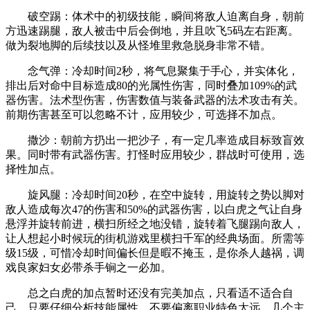
破空踢：体术中的初级技能，瞬间将敌人迫离自身，朝前
方迅速踢腿，敌人被击中后会倒地，并且吹飞5码左右距离。
做为裂地脚的后续技以及从怪堆里救急脱身非常不错。
念气弹：冷却时间2秒，将气息聚集于手心，并实体化，
排出后对命中目标造成80的光属性伤害，同时叠加109%的武
器伤害。法术型伤害，伤害数值与装备武器的法术攻击有关。
前期伤害甚至可以忽略不计，应用较少，可选择不加点。
撒沙：朝前方扔出一把沙子，有一定几率造成目标致盲效
果。同时带有武器伤害。打怪时应用较少，群战时可使用，选
择性加点。
旋风腿：冷却时间20秒，在空中旋转，用旋转之势以脚对
敌人造成每次47的伤害和50%的武器伤害，以白虎之气让自身
悬浮并旋转前进，横扫所经之地没错，旋转着飞腿踢向敌人，
让人想起小时候玩的街机游戏里横扫千军的经典场面。所需等
级15级，可惜冷却时间偏长但是暇不掩玉，是你杀人越祸，调
戏良家妇女必带杀手锏之一必加。
总之白虎的加点暂时还没有完美加点，只看适不适合自
己，只要仔细分析技能属性，不要偏离职业特色太远，几个主