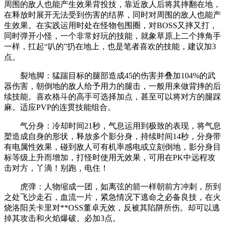
周围的敌人也能产生效果背投技，靠近敌人后将其摔翻在地，
在释放时展开无法受到伤害的结界，同时对周围的敌人也能产
生效果。在实践运用时处在怪物包围圈，对BOSS又摔又打，
同时弹开小怪，一个非常好玩的技能，就象草原上二个摔角手
一样，扛起“叭的”扔在地上，也是笔者喜欢的技能，建议加3
点。
裂地脚：猛踹目标的腿部造成45的伤害并叠加104%的武
器伤害，朝倒地的敌人给予用力的腿击，一般用来做背摔的后
续技能。喜欢格斗的高手可选择加点，甚至可以将对方的腿踩
麻。适应PVP的连贯技能组合。
气分身：冷却时间21秒，气息运用到极致的表现，将气息
槊造成自身的形状，释放多个影分身，持续时间14秒，分身带
有电属性效果，碰到敌人可有机率感电或立刻倒地，影分身目
标等级上升而增加，打怪时使用无效果，可用在PK中远程攻
击对方，丫滴！别跑，电住！
虎弹：人物缩成一团，如离弦的箭一样朝前方冲刺，所到
之处飞沙走石，血流一片，紧急情况下逃命之必备良技，在火
烧洛阳关卡里对**OSS董卓无效，反被其陷阱所伤。却可以逃
掉其攻击和火焰爆破。必加3点。