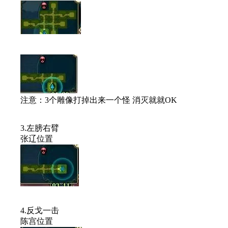
注意：3个雕像打掉出来一个怪 消灭就就OK
3.左膀右臂
张辽位置
4.反戈一击
陈宫位置