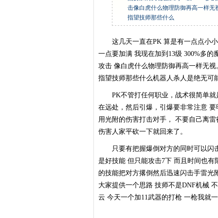
击像白虎什么物理防御再高一样无
指望技师那些什么
这几天一直在PK 算是有一点点小小
一点要加满 我现在加到13级 300%多的
攻击 像白虎什么物理防御再高一样无视
指望技师那些什么机器人杀人是绝无可
PK不管打任何职业，战术很简单就是
在远处，然后引爆，引爆要非常注意 要
用光附的伤害打击对手， 不要自己离雷
伤害人家平砍一下就回来了。
只要有把握爆倒对方的同时可以闪击踢开
是好技能 但只能攻击7下 而且时间也有
的技能把对方撂倒然后迅速闪击手雷光附
大家提供一个思路 技师不是DNF机械 
云 今天一个加11武器的打枪 一枪我就