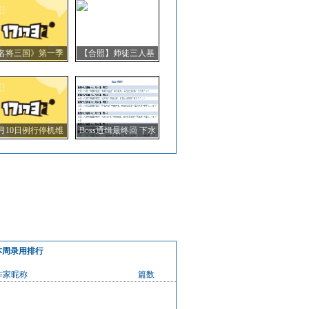
名将三国》第一季
【合照】师徒三人基
麒麟兑换券得主公
情站街
布
1月10日例行停机维
Boss通缉最终回 下水
护公告
道突袭张任
本周录用排行
作家昵称
篇数