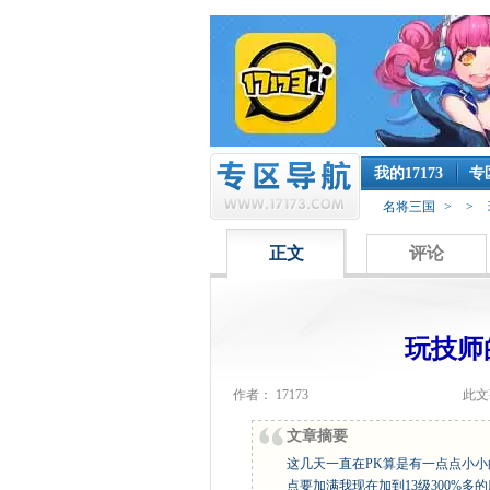
我的17173
专
名将三国
>
>
正文
评论
玩技师
作者： 17173
此文
文章摘要
这几天一直在PK算是有一点点小
点要加满我现在加到13级300%多