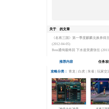
关于
的文章
《名将三国》第一季度麒麟兑换券得
(2012-04-05)
Boss通缉最终回 下水道突袭张任
(2011
推荐内容
任务攻
攻略分类：
青龙
|
白虎
|
朱雀
|
玩家交
“称号大全”专题
名将三国