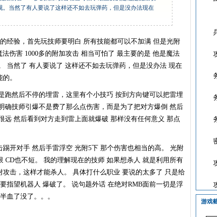
视。当然了有人要说了这样还不如去玩弹药，但是没办法现在
的经验，首先玩技师要明白 所有技能都可以不加满 但是光附
魔法伤害 1000多的附加攻击 相当可怕了 最主要的是 他是魔法
。 当然了 有人要说了 这样还不如去玩弹药，但是没办法 现在
能的。
跑然后不停的埋雷，这里有个小技巧 按到方向键可以把雷埋
明确技师引爆不是费了那么点伤害，而是为了把对方爆倒 然后
很远 然后看到对方走到雷上面就爆破 那样没有任何意义 那点
对手 然后手雷浮空 光附5下 那个伤害也相当的高。 光附
限 CD也不短。 我的理解现在的技师 如果想杀人 就是利用所有
攻击，这样才能杀人。 具体打什么职业 要说的太多了 只是给
不要指望机器人 爆破了。 说句题外话 在绝对RMB面前一切是浮
一半血了没了。。。
游戏