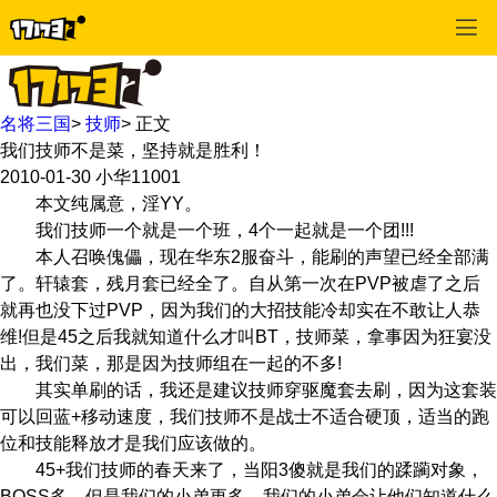
名将三国
>
技师
>
正文
我们技师不是菜，坚持就是胜利！
2010-01-30
小华11001
本文纯属意，淫YY。
我们技师一个就是一个班，4个一起就是一个团!!!
本人召唤傀儡，现在华东2服奋斗，能刷的声望已经全部满
了。轩辕套，残月套已经全了。自从第一次在PVP被虐了之后
就再也没下过PVP，因为我们的大招技能冷却实在不敢让人恭
维!但是45之后我就知道什么才叫BT，技师菜，拿事因为狂宴没
出，我们菜，那是因为技师组在一起的不多!
其实单刷的话，我还是建议技师穿驱魔套去刷，因为这套装
可以回蓝+移动速度，我们技师不是战士不适合硬顶，适当的跑
位和技能释放才是我们应该做的。
45+我们技师的春天来了，当阳3傻就是我们的蹂躏对象，
BOSS多，但是我们的小弟更多，我们的小弟会让他们知道什么