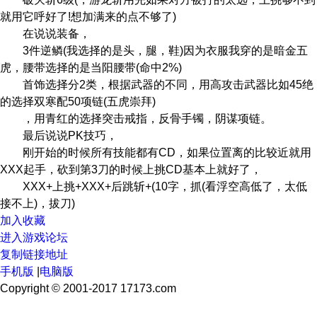
就用它呼好了!想加满来的点不够了)
在说说装备，
3件逆鳞(我选择的是头，腿，鞋)因为衣服我穿的是暗金五
虎，腰带选择的是当阳腰带(命中2%)
首饰选择分2类，根据武器的不同，用高攻击武器比如45绝
的选择双寒配50项链(五虎崇拜)
，用青红的选择突击戒指，反骨手镯，阴谋项链。
最后说说PK技巧，
刚开始的时候所有技能都有CD，如果位置离的比较近就用
XXX起手，砍到第3刀的时候上挑CD基本上就好了，
XXX+上挑+XXX+后跳斩+(10字，抓(看浮空高低了，太低
接不上)，拔刀)
加入收藏
进入游戏论坛
复制链接地址
手机版
|
电脑版
Copyright © 2001-2017 17173.com