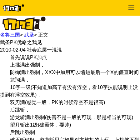
名将三国
>
武圣
>
正文
武圣PK优略之我见
2010-02-04
社会底层一混混
首先说说PK加点
上挑满出强制，
防御满出强制，XXX中加用可以缩短最后一个X的僵直时间
龙翔满，
10字一级(不知道加高了有没有浮空，看10字技能说明上没
提到有浮空效果)，
双刃满(感觉一般，PK的时候浮空不是很高)
后跳斩，
游龙斩满出强制(伤害不是一般的可观，那是相当的可观)
望月斩出1级(破霸体，耍帅)
后跳出强制
破灭斩6级(，游龙斩用完如果对方被打的太远，上挑够不到