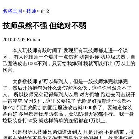
名将三国
>
技师
>
正文
技师虽然不强 但绝对不弱
2010-02-05
Ruiran
本人玩技师有段时间了 发现所有玩技师都走进一个误
区， 有人说技师一个爆才一点伤害 我告诉你 我垃圾武器，自
己魔法攻击1000不到，只要给我爆到 我就可以打出1万以上的
伤害。
大多数技师 都可以爆到人，但是一般技师爆完就爆完
了，然后开始抱怨为什么爆伤害这么低，这样你当然杀不了
人。 所以技师兄弟记得爆到人以后 对方倒地 跑过去闪击踢开
手雷浮空 光附5下，这里又要说了 光附是好技能为什么都不
加??加到顶 光附加的固定魔法攻击就1000多了。要知道你装
备再好 多半都是物理防御高，魔法防御大家都不行。 我一身
垃圾装备打50级 就这样简单的连招都在1万以上。
只是想所以技师兄弟知道爆到人 只是开始 不是结束，技
师所有的技能不是为了伤害 而是为了放倒别人，然后进行简