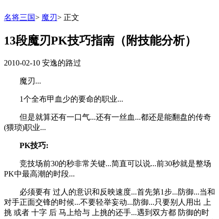
名将三国
>
魔刃
>
正文
13段魔刃PK技巧指南（附技能分析）
2010-02-10
安逸的路过
魔刃...
1个全布甲血少的要命的职业...
但是就算还有一口气...还有一丝血...都还是能翻盘的传奇
(猥琐)职业...
PK技巧:
竞技场前30的秒非常关键...简直可以说...前30秒就是整场
PK中最高潮的时段...
必须要有 过人的意识和反映速度...首先第1步...防御...当和
对手正面交锋的时候...不要轻举妄动...防御...只要别人用出 上
挑 或者 十字 后 马上给与 上挑的还手...遇到双方都 防御的时