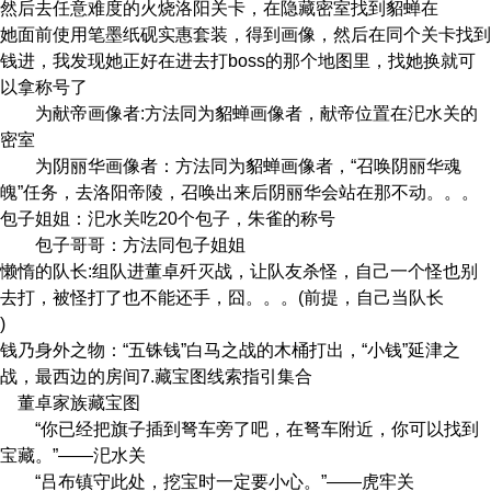
然后去任意难度的火烧洛阳关卡，在隐藏密室找到貂蝉在
她面前使用笔墨纸砚实惠套装，得到画像，然后在同个关卡找到
钱进，我发现她正好在进去打boss的那个地图里，找她换就可
以拿称号了
为献帝画像者:方法同为貂蝉画像者，献帝位置在汜水关的
密室
为阴丽华画像者：方法同为貂蝉画像者，“召唤阴丽华魂
魄”任务，去洛阳帝陵，召唤出来后阴丽华会站在那不动。。。
包子姐姐：汜水关吃20个包子，朱雀的称号
包子哥哥：方法同包子姐姐
懒惰的队长:组队进董卓歼灭战，让队友杀怪，自己一个怪也别
去打，被怪打了也不能还手，囧。。。(前提，自己当队长
)
钱乃身外之物：“五铢钱”白马之战的木桶打出，“小钱”延津之
战，最西边的房间7.藏宝图线索指引集合
董卓家族藏宝图
“你已经把旗子插到弩车旁了吧，在弩车附近，你可以找到
宝藏。”——汜水关
“吕布镇守此处，挖宝时一定要小心。”——虎牢关