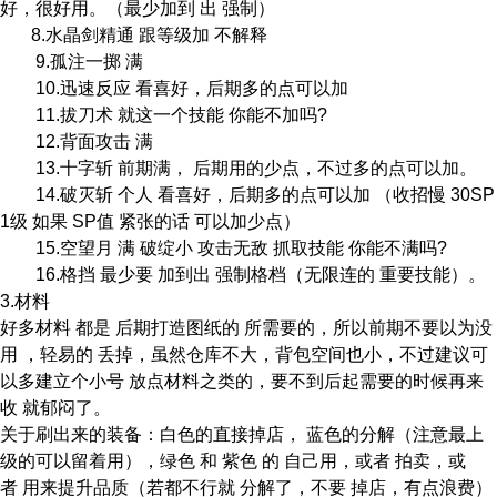
好，很好用。（最少加到 出 强制）
8.水晶剑精通 跟等级加 不解释
9.孤注一掷 满
10.迅速反应 看喜好，后期多的点可以加
11.拔刀术 就这一个技能 你能不加吗?
12.背面攻击 满
13.十字斩 前期满， 后期用的少点，不过多的点可以加。
14.破灭斩 个人 看喜好，后期多的点可以加 （收招慢 30SP
1级 如果 SP值 紧张的话 可以加少点）
15.空望月 满 破绽小 攻击无敌 抓取技能 你能不满吗?
16.格挡 最少要 加到出 强制格档（无限连的 重要技能）。
3.材料
好多材料 都是 后期打造图纸的 所需要的，所以前期不要以为没
用 ，轻易的 丢掉，虽然仓库不大，背包空间也小，不过建议可
以多建立个小号 放点材料之类的，要不到后起需要的时候再来
收 就郁闷了。
关于刷出来的装备：白色的直接掉店， 蓝色的分解（注意最上
级的可以留着用），绿色 和 紫色 的 自己用，或者 拍卖，或
者 用来提升品质（若都不行就 分解了，不要 掉店，有点浪费）