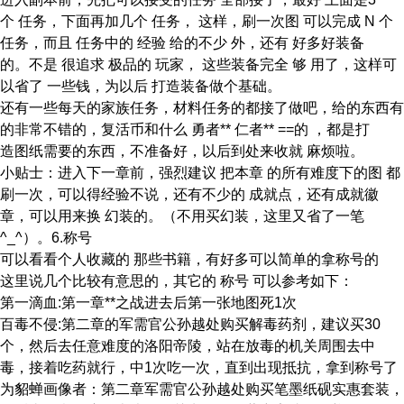
个 任务，下面再加几个 任务， 这样，刷一次图 可以完成 N 个
任务，而且 任务中的 经验 给的不少 外，还有 好多好装备
的。不是 很追求 极品的 玩家， 这些装备完全 够 用了，这样可
以省了 一些钱，为以后 打造装备做个基础。
还有一些每天的家族任务，材料任务的都接了做吧，给的东西有
的非常不错的，复活币和什么 勇者** 仁者** ==的 ，都是打
造图纸需要的东西，不准备好，以后到处来收就 麻烦啦。
小贴士：进入下一章前，强烈建议 把本章 的所有难度下的图 都
刷一次，可以得经验不说，还有不少的 成就点，还有成就徽
章，可以用来换 幻装的。（不用买幻装，这里又省了一笔
^_^）。6.称号
可以看看个人收藏的 那些书籍，有好多可以简单的拿称号的
这里说几个比较有意思的，其它的 称号 可以参考如下：
第一滴血:第一章**之战进去后第一张地图死1次
百毒不侵:第二章的军需官公孙越处购买解毒药剂，建议买30
个，然后去任意难度的洛阳帝陵，站在放毒的机关周围去中
毒，接着吃药就行，中1次吃一次，直到出现抵抗，拿到称号了
为貂蝉画像者：第二章军需官公孙越处购买笔墨纸砚实惠套装，