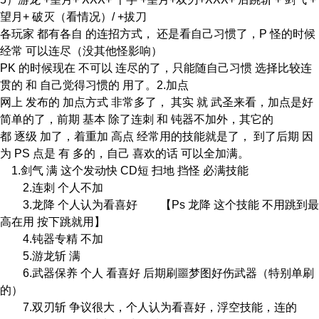
望月+ 破灭（看情况）/ +拔刀
各玩家 都有各自 的连招方式， 还是看自己习惯了，P 怪的时候
经常 可以连尽（没其他怪影响）
PK 的时候现在 不可以 连尽的了，只能随自己习惯 选择比较连
贯的 和 自己觉得习惯的 用了。2.加点
网上 发布的 加点方式 非常多了， 其实 就 武圣来看，加点是好
简单的了，前期 基本 除了连刺 和 钝器不加外，其它的
都 逐级 加了，着重加 高点 经常用的技能就是了， 到了后期 因
为 PS 点是 有 多的，自己 喜欢的话 可以全加满。
1.剑气 满 这个发动快 CD短 扫地 挡怪 必满技能
2.连刺 个人不加
3.龙降 个人认为看喜好 【Ps 龙降 这个技能 不用跳到最
高在用 按下跳就用】
4.钝器专精 不加
5.游龙斩 满
6.武器保养 个人 看喜好 后期刷噩梦图好伤武器（特别单刷
的）
7.双刃斩 争议很大，个人认为看喜好，浮空技能，连的