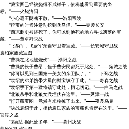
“藏宝图已经被烧得不成样子，依稀能看到重要的坐
标。”——火烧洛阳
“小心霸王阴魂不散。”——洛阳帝陵
“挖宝的时候注意别挖到兵马俑。”——突袭长安
“西凉刺史被烧死了，你可以到他死的地方寻找遗落的宝
藏。”——董卓歼灭战
“飞豹军，飞虎军亲自守卫着宝藏。”——长安城守卫战
袁绍家族藏宝图
“曹操在此地被烧伤”——濮阳之战
“曹操的长子曹昂，侄子曹安民都死于此处。”——宛城之战
“你可以见到三国第一美女的亲卫队了。”——下邳之战
“袁绍的弟弟携带大量的财宝镇守于此。”——寿春之战
“袁绍手下第一猛将镇守此处，切记切记。”——白马之战
“北狼杀手和北狼女兵埋伏在这里。”——延津一战
“打开藏宝图，竟然有米粒掉了出来。”——夜袭乌巢
“决战袁绍于此，相信袁氏家族的宝藏也肯定在这里。”——
官渡之战
“袁绍占据此处多年。”——冀州决战
曹操军队藏宝图