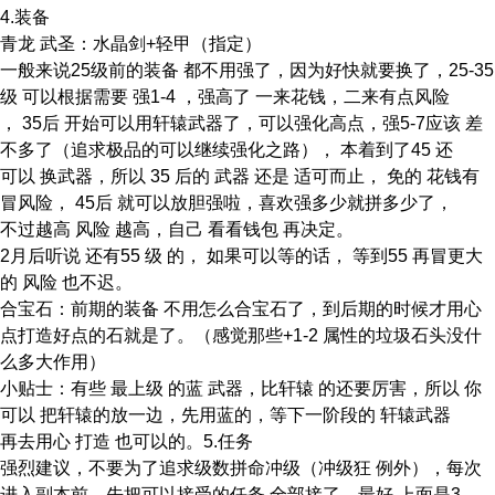
4.装备
青龙 武圣：水晶剑+轻甲（指定）
一般来说25级前的装备 都不用强了，因为好快就要换了，25-35
级 可以根据需要 强1-4 ，强高了 一来花钱，二来有点风险
， 35后 开始可以用轩辕武器了，可以强化高点，强5-7应该 差
不多了（追求极品的可以继续强化之路）， 本着到了45 还
可以 换武器，所以 35 后的 武器 还是 适可而止， 免的 花钱有
冒风险， 45后 就可以放胆强啦，喜欢强多少就拼多少了，
不过越高 风险 越高，自己 看看钱包 再决定。
2月后听说 还有55 级 的， 如果可以等的话， 等到55 再冒更大
的 风险 也不迟。
合宝石：前期的装备 不用怎么合宝石了，到后期的时候才用心
点打造好点的石就是了。（感觉那些+1-2 属性的垃圾石头没什
么多大作用）
小贴士：有些 最上级 的蓝 武器，比轩辕 的还要厉害，所以 你
可以 把轩辕的放一边，先用蓝的，等下一阶段的 轩辕武器
再去用心 打造 也可以的。5.任务
强烈建议，不要为了追求级数拼命冲级（冲级狂 例外），每次
进入副本前，先把可以接受的任务 全部接了，最好 上面是3