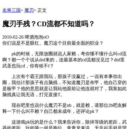
名将三国
>
魔刃
>
正文
魔刃手残？CD流都不知道吗？
2010-02-26
啤酒泡泡oO
你们说是不是眼红、魔刃这个目前最全面的职业？
pk的时候，无限放圈就说人家赖，考你懂不懂什么叫cd流
啊？都一个个说从dnf来的，连最基本的cd流都没见过？dnf里
武圣也玩cd，你有啥不f？
上次有个霸王跟我玩，那孩子没赢过，一说有本事你出
圈，我估计那孩子有点脑残，不知道魔刃是布甲，他自己穿的
是板甲？他的意思就是让我站他面前让他连就对了，我靠如此
脑残真让我无语，打完直接T。
现在吧里也说什么魔刃不是nb，就是赖，请那位2b吧友解
释一下什么叫不赖？自己都未成年，还评论pk？
这游戏pk玩的是什么？我来告诉你，除掉等级的差距，武
器的差距，玩的第一就是跑位，拿青龙来说，无非起手就是望