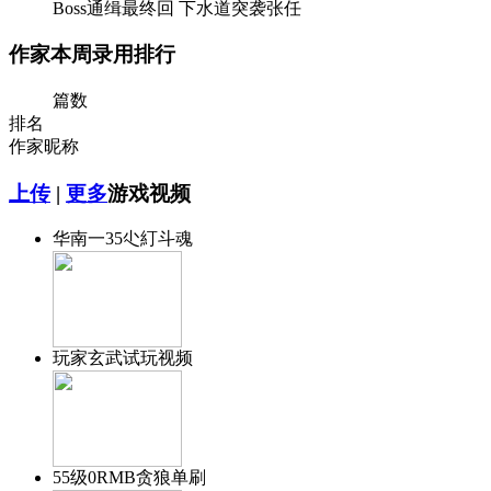
Boss通缉最终回 下水道突袭张任
作家本周录用排行
篇数
排名
作家昵称
上传
|
更多
游戏视频
华南一35尐糽斗魂
玩家玄武试玩视频
55级0RMB贪狼单刷