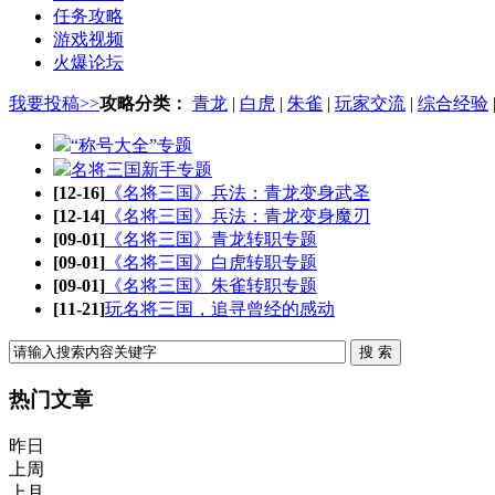
任务攻略
游戏视频
火爆论坛
我要投稿>>
攻略分类：
青龙
|
白虎
|
朱雀
|
玩家交流
|
综合经验
“称号大全”专题
名将三国新手专题
[12-16]
《名将三国》兵法：青龙变身武圣
[12-14]
《名将三国》兵法：青龙变身魔刃
[09-01]
《名将三国》青龙转职专题
[09-01]
《名将三国》白虎转职专题
[09-01]
《名将三国》朱雀转职专题
[11-21]
玩名将三国，追寻曾经的感动
热门文章
昨日
上周
上月