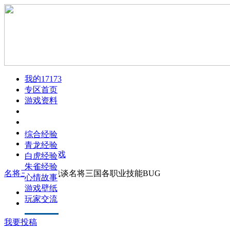
我的17173
专区首页
游戏资料
玩家文章
游戏视频
游戏介绍
游戏截图
游戏配置
综合经验
火爆论坛
任务攻略
青龙经验
下载此游戏
成就系统
白虎经验
职业漫画
朱雀经验
名将三国
>
>
浅谈名将三国各职业技能BUG
升级指南
心情故事
生产系统
游戏壁纸
正文
玩家交流
评论
我要投稿