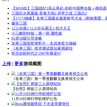
【MAME】三国战纪1风云再起-街机中国整合版＋模拟器
三国志火凤凰版 吞食天地2 赤壁之战 三国志2
【17173独家】名将三国最全最新称号大全（附效果图、
爆笑三国
12人街霸2 12人街头霸王2 四大天王
小三解剖特辑：第一部 属性篇
白虎18级引导攻略
名将三国首部资料片：玄武身世大揭秘
《名将三国》技术测试致玩家感谢信
怀念街机时代之1997年拳皇97
上传
|
更多
游戏截图
《名将三国》第一季度麒麟兑换券得主公布
【合照】师徒三人基情站街
11月10日例行停机维护公告