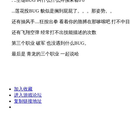
. ..空缒BUG 叫什么什么拜佛来着o o
...莲花投BUG 貌似是搁到屁屁了。。。那姿势。。
还有抽风手....狂按出拳 看着你的胳膊在那哆嗦吧 打不中
还有飞翔空弹 经常打不出技能描述的次数
第三个职业 破军 也没遇到什么BUG。
最后是 青龙的三个职业 一起说哈
加入收藏
进入游戏论坛
复制链接地址