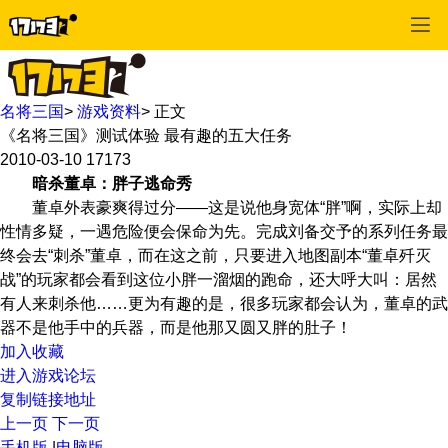
名将三国
>
游戏资料
>
正文
《名将三国》测试体验 最有趣的五大任务
2010-03-10
17173
暗杀董卓：胖子逃命秀
董卓外表豪爽得过分——这是说他身宽体“胖”啊，实际上却
性情多疑，一遇危险便会保命为先。完成刘备交予的系列任务最
终会去“刺杀”董卓，而在这之前，只要进入地图副本“董卓歼灭
战”的玩家都会看到这位小胖一溜烟的跑命，还大呼大叫：居然
有人来刺杀他……更为有趣的是，很多玩家都会认为，董卓的武
器不是他手中的兵器，而是他那又圆又胖的肚子！
加入收藏
进入游戏论坛
复制链接地址
上一页
下一页
手机版
|
电脑版