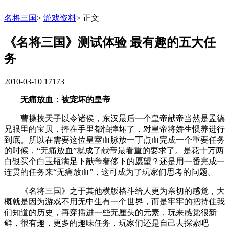
名将三国
>
游戏资料
>
正文
《名将三国》测试体验 最有趣的五大任
务
2010-03-10
17173
无痛放血：被宠坏的皇帝
曹操挟天子以令诸侯，东汉最后一个皇帝献帝当然是孟德
兄眼里的宝贝，捧在手里都怕摔坏了，对皇帝将娇生惯养进行
到底。所以在需要这位皇室血脉放一丁点血完成一个重要任务
的时候，“无痛放血”就成了献帝最看重的要求了。是花十万两
白银买个白玉瓶满足下献帝奢侈下的愿望？还是用一番完成一
连贯的任务来“无痛放血”，这可成为了玩家们思考的问题。
《名将三国》之于其他横版格斗给人更为亲切的感觉，大
概就是因为游戏不用无中生有一个世界，而是牢牢的把持住我
们知道的历史，再穿插进一些无厘头的元素，玩来感觉很新
鲜，很有趣，更多的趣味任务，玩家们还是自己去探索吧