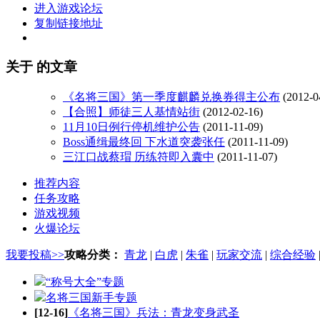
进入游戏论坛
复制链接地址
关于
的文章
《名将三国》第一季度麒麟兑换券得主公布
(2012-0
【合照】师徒三人基情站街
(2012-02-16)
11月10日例行停机维护公告
(2011-11-09)
Boss通缉最终回 下水道突袭张任
(2011-11-09)
三江口战蔡瑁 历练符即入囊中
(2011-11-07)
推荐内容
任务攻略
游戏视频
火爆论坛
我要投稿>>
攻略分类：
青龙
|
白虎
|
朱雀
|
玩家交流
|
综合经验
“称号大全”专题
名将三国新手专题
[12-16]
《名将三国》兵法：青龙变身武圣