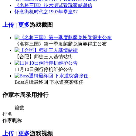
《名将三国》技术测试致玩家感谢信
怀念街机时代之1997年拳皇97
上传
|
更多
游戏截图
《名将三国》第一季度麒麟兑换券得主公布
【合照】师徒三人基情站街
11月10日例行停机维护公告
Boss通缉最终回 下水道突袭张任
作家本周录用排行
篇数
排名
作家昵称
上传
|
更多
游戏视频