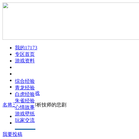
我的17173
专区首页
游戏资料
玩家文章
游戏视频
游戏介绍
游戏截图
游戏配置
综合经验
火爆论坛
任务攻略
青龙经验
下载此游戏
成就系统
白虎经验
职业漫画
朱雀经验
名将三国
>
>
解析技师的悲剧
升级指南
心情故事
生产系统
游戏壁纸
正文
玩家交流
评论
我要投稿