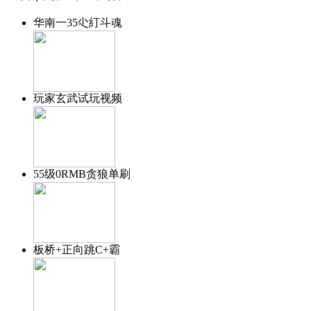
华南一35尐糽斗魂
玩家玄武试玩视频
55级0RMB贪狼单刷
板桥+正向跳C+霸