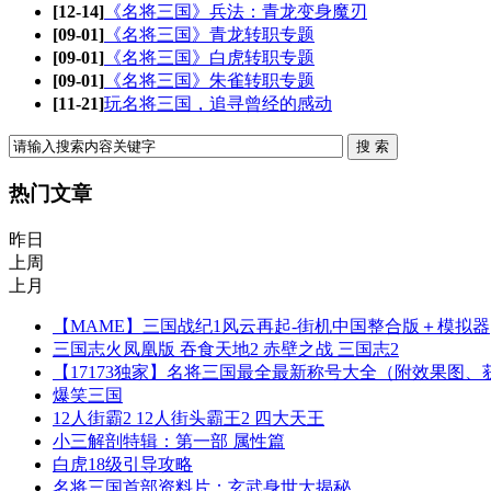
[12-14]
《名将三国》兵法：青龙变身魔刃
[09-01]
《名将三国》青龙转职专题
[09-01]
《名将三国》白虎转职专题
[09-01]
《名将三国》朱雀转职专题
[11-21]
玩名将三国，追寻曾经的感动
热门文章
昨日
上周
上月
【MAME】三国战纪1风云再起-街机中国整合版＋模拟器
三国志火凤凰版 吞食天地2 赤壁之战 三国志2
【17173独家】名将三国最全最新称号大全（附效果图、
爆笑三国
12人街霸2 12人街头霸王2 四大天王
小三解剖特辑：第一部 属性篇
白虎18级引导攻略
名将三国首部资料片：玄武身世大揭秘