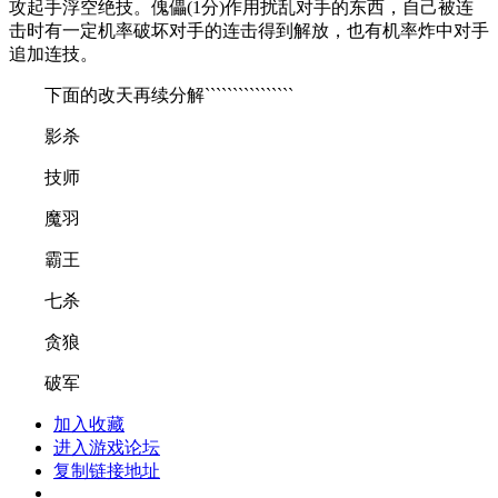
攻起手浮空绝技。傀儡(1分)作用扰乱对手的东西，自己被连
击时有一定机率破坏对手的连击得到解放，也有机率炸中对手
追加连技。
下面的改天再续分解````````````````
影杀
技师
魔羽
霸王
七杀
贪狼
破军
加入收藏
进入游戏论坛
复制链接地址