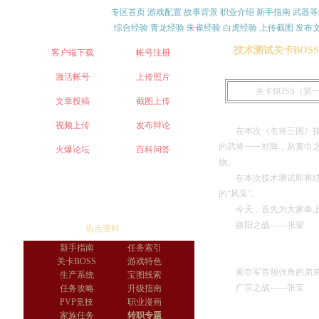
专区首页
游戏配置
故事背景
职业介绍
新手指南
武器等
综合经验
青龙经验
朱雀经验
白虎经验
上传截图
发布
技术测试关卡BOS
客户端下载
帐号注册
激活帐号
上传照片
关卡BOSS（第
文章投稿
截图上传
视频上传
发布辩论
在本次《名将三国》技术
的武将一一对阵，从黄巾
火爆论坛
百科问答
物。
在本次技术测试即将结束
的“风采”。
今天，首先为大家奉上武
曲阳之战――张梁
热点资料
新手指南
任务索引
关卡BOSS
游戏特色
黄巾军首领张角的弟弟。
生产系统
宝图线索
广宗之战――张宝
任务攻略
升级指南
PVP竞技
职业漫画
家族任务
转职专题