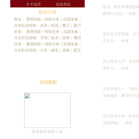
关卡场景
成就系统
张宝，黄巾军首领张角的
职业介绍
邺城守卫战――张角
青龙
：
通用技能
｜
转职任务
｜
武器装备
｜
分支职业技能：
武圣
｜
狂战
｜
魔刃
｜
霸刀
朱雀
：
通用技能
｜
转职任务
｜
武器装备
｜
黄巾起义军首领，太平道
分支职业技能：
天翔
｜
影杀
｜
技师
｜
魔羽
汜水关――华雄
白虎
：
通用技能
｜
转职任务
｜
武器装备
｜
分支职业技能：
七杀
｜
破军
｜
贪狼
｜
霸王
其人身长九尺，虎体狼
虎牢关――吕布
游戏截图
汉末群雄之一，“幼而习
火烧洛阳、董卓歼灭战
东汉末年少帝、献帝时权
洛阳帝陵――项羽
更多截图
/
截图上传