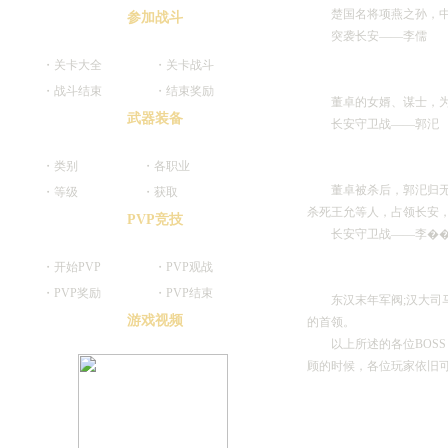
楚国名将项燕之孙，中国
参加战斗
突袭长安――李儒
・关卡大全
・关卡战斗
・战斗结束
・结束奖励
董卓的女婿、谋士，为
武器装备
长安守卫战――郭汜
・类别
・各职业
董卓被杀后，郭汜归无所
・等级
・获取
杀死王允等人，占领长安，
PVP竞技
长安守卫战――李�
・开始PVP
・PVP观战
・PVP奖励
・PVP结束
东汉末年军阀;汉大司马
游戏视频
的首领。
以上所述的各位BOSS
顾的时候，各位玩家依旧