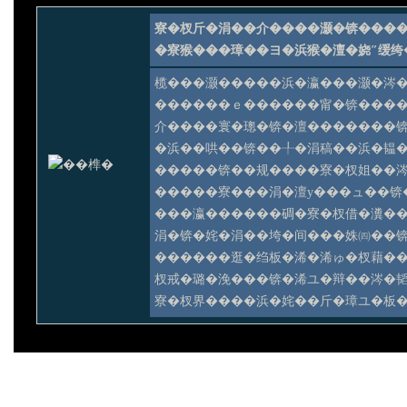
寮�杈斤�涓��介����灏�锛���
�寮猴���璋��ヨ�浜猴�澶�娆″缓绔
榄���灏�����浜�瀛���灏�涔
������ｅ������甯�锛���
介����寰�璁�锛�澶�������
�浜��哄��锛��╀�涓稿��浜�韫
�����锛��规����寮�杈姐��
�����寮���涓�澶у���ュ��锛
���瀛������碉�寮�杈借�瀵�
涓�锛�姹�涓��垮�间���姝㈣��
������逛�绉板�浠�浠ゅ�杈藉��
杈戒�璐�浼���锛�浠ユ�辩��涔�
寮�杈界����浜�姹��斤�璋ユ�板