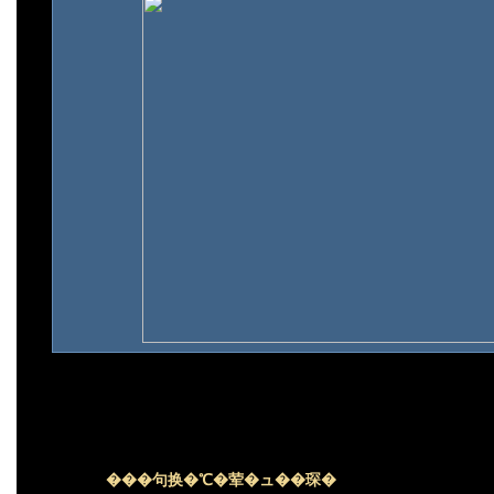
���句换�℃�荤�ュ��琛�