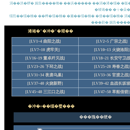
涓��洪�椤�
娓告����缃�
��浜�����
��涓�浠�缁�
�版
�绫诲��
�╁�朵
缁煎��缁�楠�
��榫�缁�楠�
�遍��缁�楠�
�借��缁�楠�
涓
���剧�
娓告���
浠诲�″�冲�″�艰��
[LV1~4 曲阳之战]
[LV2~5 广宗之战]
[LV7~10 虎牢关]
[LV10~13 火烧洛阳]
[LV16~19 董卓歼灭战]
[LV18~21 长安守卫战
[LV23~26 下邳之战]
[LV25~28 寿春之战]
[LV31~34 夜袭乌巢]
[LV33~36 官渡之战]
[LV37~40 火烧新野]
[LV39~42 血战长坂坡
[LV45~48 三江口之战]
[LV47~50 草船借箭]
�冲�¤��缁�璧���
���瑰��绠�