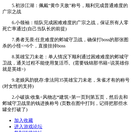
5.初涉江湖：佩戴“黄巾天敌"称号，顺利完成普通难度的
广宗之战
6.小领袖：组队完成困难难度的广宗之战，保证所有人零
死亡率通过(自己当队长的前提)
7.勇者无畏:任意难度的邺城守卫战，确保打boss的那张图
杀的小怪<=6个，直接挂掉boss
8.英雄宝刀未老：单人情况下顺利通过困难难度的邺城守
卫战，通关过程不能使用复活币。(需要钱锦那书籍<说英雄你
就是英雄>)
9.老娘风韵犹存:拿法同35英雄宝刀未老，朱雀才有的称号
(对女性的支持)
2.小破孩:收集<风物志*建筑>第一页到第五页，然后去和
邺城守卫战里的钱进换称号 (页数在图中打到，记得把那些水
罐全打破了)
加入收藏
进入游戏论坛