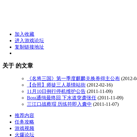
加入收藏
进入游戏论坛
复制链接地址
关于
的文章
《名将三国》第一季度麒麟兑换券得主公布
(2012-0
【合照】师徒三人基情站街
(2012-02-16)
11月10日例行停机维护公告
(2011-11-09)
Boss通缉最终回 下水道突袭张任
(2011-11-09)
三江口战蔡瑁 历练符即入囊中
(2011-11-07)
推荐内容
任务攻略
游戏视频
火爆论坛