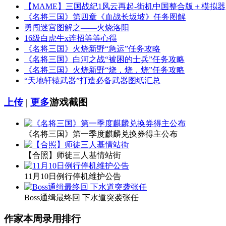
【MAME】三国战纪1风云再起-街机中国整合版＋模拟器
《名将三国》第四章《血战长坂坡》任务图解
勇闯迷宫图解之——火烧洛阳
16级白虎牛x连招等等心得
《名将三国》火烧新野“急运”任务攻略
《名将三国》白河之战“被困的士兵”任务攻略
《名将三国》火烧新野“烧，烧，烧”任务攻略
“天地轩辕武器”打造必备武器图纸汇总
上传
|
更多
游戏截图
《名将三国》第一季度麒麟兑换券得主公布
【合照】师徒三人基情站街
11月10日例行停机维护公告
Boss通缉最终回 下水道突袭张任
作家本周录用排行