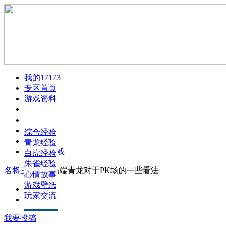
我的17173
专区首页
游戏资料
玩家文章
游戏视频
游戏介绍
游戏截图
游戏配置
综合经验
火爆论坛
任务攻略
青龙经验
下载此游戏
成就系统
白虎经验
职业漫画
朱雀经验
名将三国
>
>
高端青龙对于PK场的一些看法
升级指南
心情故事
生产系统
游戏壁纸
正文
玩家交流
评论
我要投稿