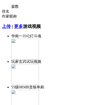
篇数
排名
作家昵称
上传
|
更多
游戏视频
华南一35尐糽斗魂
玩家玄武试玩视频
55级0RMB贪狼单刷