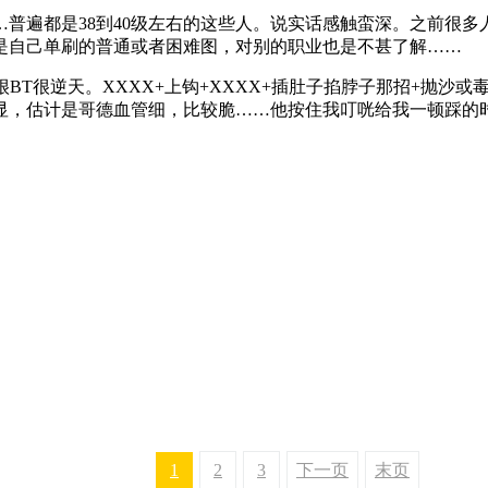
遍都是38到40级左右的这些人。说实话感触蛮深。之前很多
是自己单刷的普通或者困难图，对别的职业也是不甚了解……
很逆天。XXXX+上钩+XXXX+插肚子掐脖子那招+抛沙或毒
显，估计是哥德血管细，比较脆……他按住我叮咣给我一顿踩的
1
2
3
下一页
末页