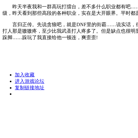
昨天半夜我和一群高玩打擂台，差不多什么职业都有吧……普
级，昨天看到那些高段的各种职业，实在是大开眼界。平时都
言归正传。先说贪狼吧，就是DNF里的街霸……说实话，很BT
打人那是嗷嗷疼，至少比我武圣打人疼多了。但是缺点也很明
跺脚……跺玩了我直接给他一顿连，爽歪歪!
加入收藏
进入游戏论坛
复制链接地址