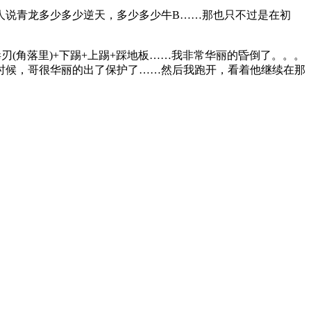
人说青龙多少多少逆天，多少多少牛B……那也只不过是在初
刃(角落里)+下踢+上踢+踩地板……我非常华丽的昏倒了。。。
时候，哥很华丽的出了保护了……然后我跑开，看着他继续在那