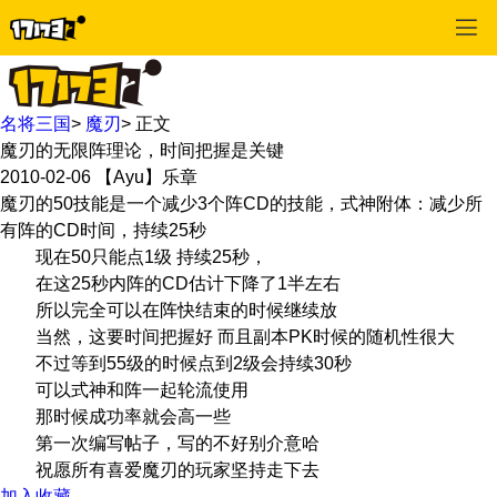
名将三国
>
魔刃
>
正文
魔刃的无限阵理论，时间把握是关键
2010-02-06
【Ayu】乐章
魔刃的50技能是一个减少3个阵CD的技能，式神附体：减少所
有阵的CD时间，持续25秒
现在50只能点1级 持续25秒，
在这25秒内阵的CD估计下降了1半左右
所以完全可以在阵快结束的时候继续放
当然，这要时间把握好 而且副本PK时候的随机性很大
不过等到55级的时候点到2级会持续30秒
可以式神和阵一起轮流使用
那时候成功率就会高一些
第一次编写帖子，写的不好别介意哈
祝愿所有喜爱魔刃的玩家坚持走下去
加入收藏