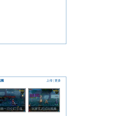
视频
上传
|
更多
华南一35尐糽斗魂
玩家玄武试玩视频