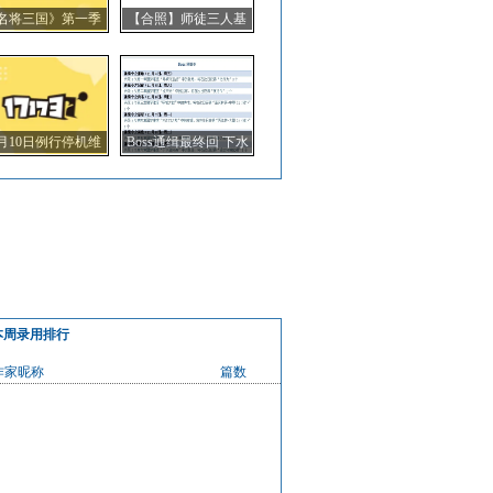
名将三国》第一季
【合照】师徒三人基
麒麟兑换券得主公
情站街
布
1月10日例行停机维
Boss通缉最终回 下水
护公告
道突袭张任
本周录用排行
作家昵称
篇数