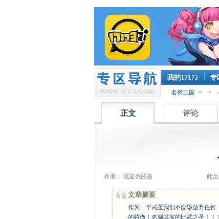
我的17173
专
名将三国
>
>
正文
评论
作者： 浅蓝色的殇
此文
文章摘要
作为一个武圣我们不应该放弃任何
的骄傲！名副其实的比武之圣！！