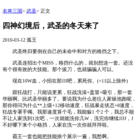
名将三国
>
武圣
>
正文
四神幻境后，武圣的冬天来了
2010-03-12
孤王
武圣终归要倒在自己的未命中和对方的格挡之下。
武圣连招出个MISS，格挡什么的，就别想连一套。还没
有个很有效的大技能。那个拔刀，也就骗骗人可以。
现在10W血，小招在那JJJ吧，累死你。(+11以上除外)
跟狂战打，只能说更累，狂战洗澡+盖冒+吸引，那一套
华丽啊。比武圣华丽多了。要说我为什么老往人家燥池跑呢，
那你得问为什么**上级+12移动速度，狂战暴走状态+8速度，
狂战专署手镯。我那速度算个毛，我能躲1 个2 个，我总不能
不让人家洗到1次吧，一次就能洗你几W，洗完你继续JJJJ，J
不好哪下来个小格挡，人家在洗一次你就拜拜啦。
霸王一套也能把技能挨个展示一遍，我愁啊。