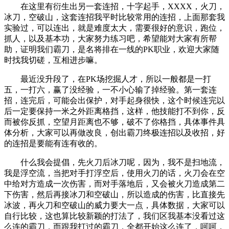
在这里有衍生出另一套连招，十字起手，XXXX，火刀，
冰刀，空破山，这套连招我平时比较常用的连招，上面那套我
实验过，可以连出，就是难度太大，需要很好的意识，跑位，
抓人，以及基本功，大家努力练习吧，希望能对大家有所帮
助，证明我们霸刀，是名将排在一线的PK职业，欢迎大家随
时找我切磋，互相进步嘛。
最近没升段了，在PK场挖掘人才，所以一般都是一打
五，一打六，赢了没经验，一不小心输了掉经验。第一套连
招，连完后，可能会出保护，对手起身很快，这个时候连完以
后一定要保持一米之外距离格挡，这样，他技能打不到你，反
而被你反抓，空望月距离也不够，破不了你格挡，具体事件具
体分析，大家可以再做改良，创出霸刀终极连招以及收招，好
的连招是要能有连有收的。
什么我会提倡，先火刀后冰刀呢，因为，我不是扫地流，
我是浮空流，当把对手打浮空后，使用火刀的话，火刀会在空
中给对方造成一次伤害，而对手落地后，又会被火刀造成第二
下伤害，然后再接冰刀和空破山，所以造成的伤害，比直接先
冰波，再火刀和空破山的威力要大一点，具体数据，大家可以
自行比较，这也算比较新颖的打法了，我们区我基本没看过这
么连的霸刀，而跟我打过的霸刀，全都开始这么连了，呵呵，